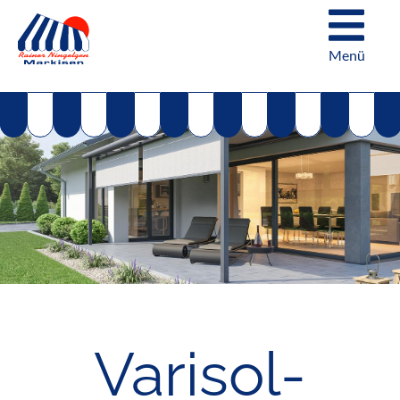
Sonnenschutz für Fenster
Menü
Jalouisien
Plissees
Haussteuerung
Varisol-