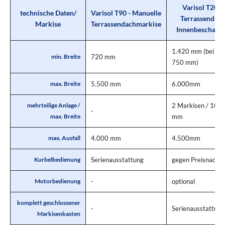
Varisol T200 
technische Daten/
Varisol T90 - Manuelle
Terrassendach
Markise
Terrassendachmarkise
Innenbeschatt
1.420 mm (bei Kur
720 mm
min. Breite
750 mm)
5.500 mm
6.000mm
max. Breite
2 Markisen / 10.
mehrteilige Anlage /
-
mm
max. Breite
4.000 mm
4.500mm
max. Ausfall
Serienausstattung
gegen Preisnachla
Kurbelbedienung
-
optional
Motorbedienung
komplett geschlossener
-
Serienausstattung
Markisenkasten